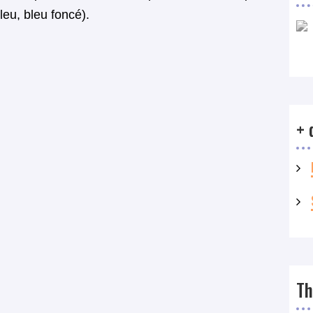
leu, bleu foncé).
+ 
T