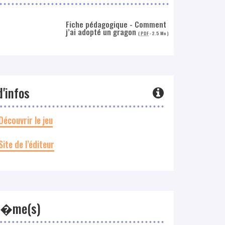
Fiche pédagogique - Comment
j’ai adopté un gragon
(
PDF
-
2.5 Mo
)
d'infos
Découvrir le jeu
Site de l’éditeur
h�me(s)