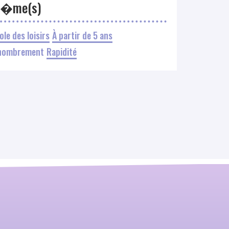
h�me(s)
cole des loisirs
À partir de 5 ans
nombrement
Rapidité