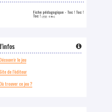
Fiche pédagogique - Toc ! Toc !
Toc !
(
PDF
-
6 Mo
)
d'infos
Découvrir le jeu
Site de l’éditeur
Où trouver ce jeu ?