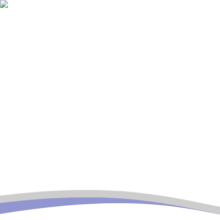
<:interpole:previous>