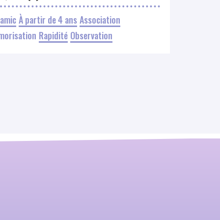
gamic
À partir de 4 ans
Association
morisation
Rapidité
Observation