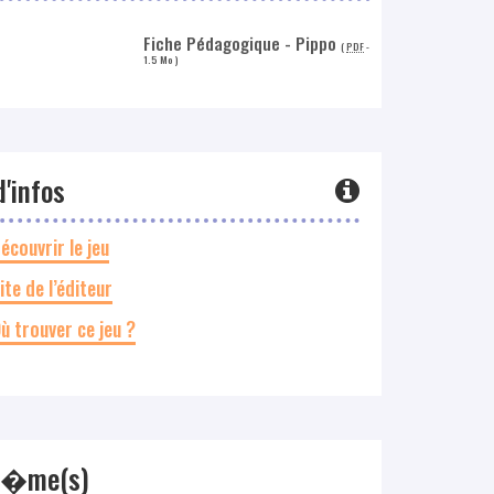
Fiche Pédagogique - Pippo
(
PDF
-
1.5 Mo
)
d'infos
écouvrir le jeu
ite de l’éditeur
ù trouver ce jeu ?
h�me(s)